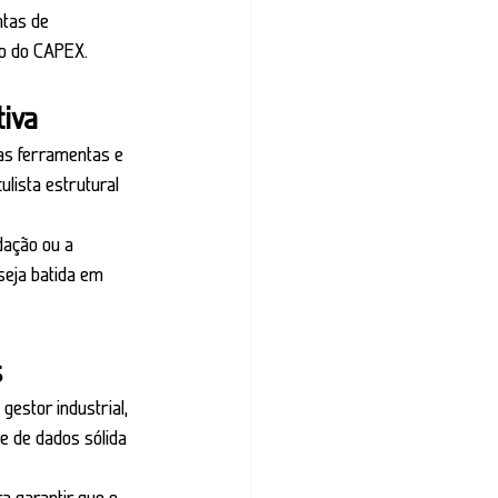
tas de 
ão do CAPEX.
tiva
as ferramentas e 
lista estrutural 
ação ou a 
seja batida em 
s
gestor industrial, 
 de dados sólida 
a garantir que o 