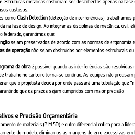
 e estruturas metálicas costumam ser descobertos apenas na fase
asos custosos.
des como 
Clash Detection
 (detecção de interferências), trabalhamos pa
a na fase de design. Ao integrar as disciplinas de mecânica, civil, elé
 federado, garantimos que:
enção
 sejam preservados de acordo com as normas de ergonomia e
eas de operação
 não sejam obstruídas por elementos estruturais ou 
ograma da obra 
é possível quando as interferências são resolvidas 
 de trabalho no canteiro torna-se contínuo. As equipes não precisam
erar que o projetista decida por onde passará uma tubulação que "n
 garantindo que os prazos sejam cumpridos com maior precisão.
ativos e Precisão Orçamentária
amento de materiais (BIM 5D) é outro diferencial crítico para a lidera
retamente do modelo, eliminamos as margens de erro excessivas em l