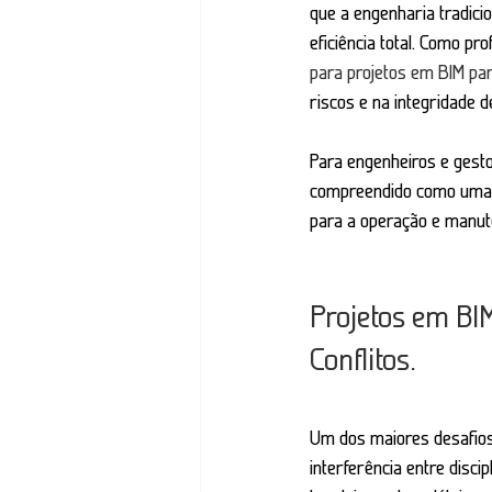
que a engenharia tradici
eficiência total. Como p
para projetos em BIM pa
riscos e na integridade d
Para engenheiros e gesto
compreendido como uma co
para a operação e manu
Projetos em BI
Conflitos.
Um dos maiores desafios 
interferência entre disci