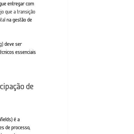
egue entregar com 
ejo que a transição 
tal
 na gestão de 
g)
 d
eve ser 
écnicos essenciais 
cipação de 
ields) é a 
ões de processo, 