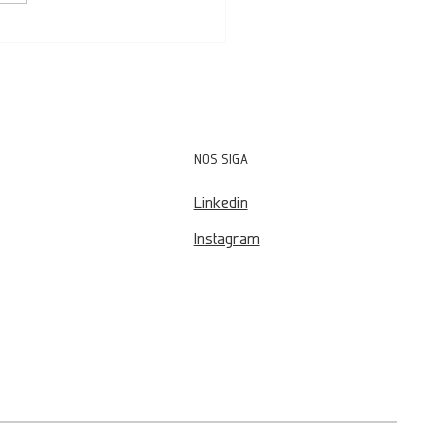
o de Viabilidade em Projetos
triais: Como Validar o Aumento
pacidade em Plantas de
ação
NOS SIGA
Linkedin
Instagram