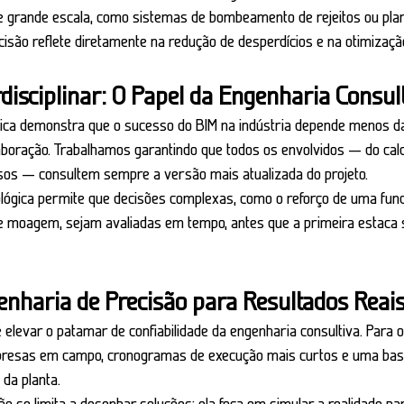
e grande escala, como sistemas de bombeamento de rejeitos ou plan
cisão reflete diretamente na redução de desperdícios e na otimizaç
rdisciplinar: O Papel da Engenharia Consul
tica demonstra que o sucesso do BIM na indústria depende menos d
boração. Trabalhamos garantindo que todos os envolvidos — do calcu
sos — consultem sempre a versão mais atualizada do projeto.
ógica permite que decisões complexas, como o reforço de uma fund
e moagem, sejam avaliadas em tempo, antes que a primeira estaca 
enharia de Precisão para Resultados Reai
é elevar o patamar de confiabilidade da engenharia consultiva. Para o 
rpresas em campo, cronogramas de execução mais curtos e uma base
 da planta.
 se limita a desenhar soluções; ela foca em simular a realidade par