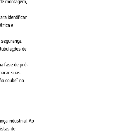
 de montagem, 
ra identificar 
trica e 
 segurança.
tubulações de 
na fase de pré-
 parar suas 
ão coube" no 
nça industrial. Ao 
istas de 