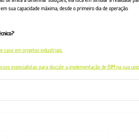
e em sua capacidade máxima, desde o primeiro dia de operação.
écnico?
e caso em projetos industriais.
sos especialistas para discutir a implementação de BIM na sua uni