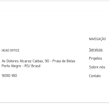
Projeto Executivo de Bombeamento
Estud
de Rejeito: Desafios e
Indus
Implementações na Mineração
de Ca
Miner
NAVEGAÇÃO
Serviços
HEAD OFFICE
Projetos
Av. Dolores Alcaraz Caldas, 90 - Praia de Belas
Porto Alegre - RS/ Brasil
Sobre nós
90110-180
Contato