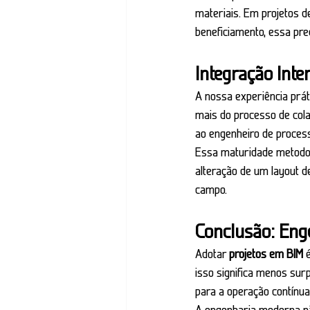
materiais. Em projetos d
beneficiamento, essa pre
Integração Inte
A nossa experiência prá
mais do processo de cola
ao engenheiro de proces
Essa maturidade metodol
alteração de um layout d
campo.
Conclusão: Eng
Adotar 
projetos em BIM
 
isso significa menos su
para a operação contínua
A engenharia moderna não