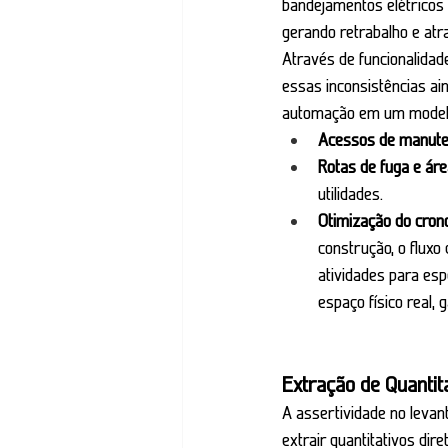
bandejamentos elétricos
gerando retrabalho e atr
Através de funcionalida
essas inconsistências aind
automação em um modelo
Acessos de manut
Rotas de fuga e ár
utilidades.
Otimização do cron
construção, o fluxo
atividades para esp
espaço físico real,
Extração de Quantit
A assertividade no levant
extrair quantitativos di