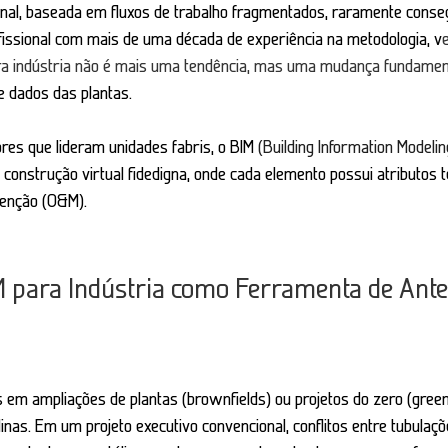
onal, baseada em fluxos de trabalho fragmentados, raramente cons
rofissional com mais de uma década de experiência na metodologia, v
ra indústria não é mais uma tendência, mas uma mudança fundamen
e dados das plantas.
res que lideram unidades fabris, o 
BIM 
(Building Information Modelin
nstrução virtual fidedigna, onde cada elemento possui atributos t
tenção (O&M).
M para Indústria como Ferramenta de Ante
em ampliações de plantas (brownfields) ou projetos do zero (greenf
plinas. Em um projeto executivo convencional, conflitos entre tubulaç